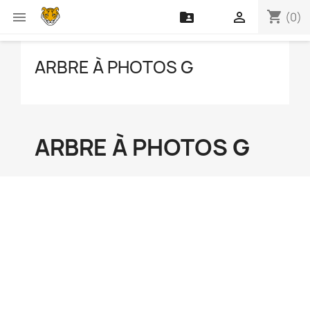
shopping_cart



(0)
ARBRE À PHOTOS G
ARBRE À PHOTOS G