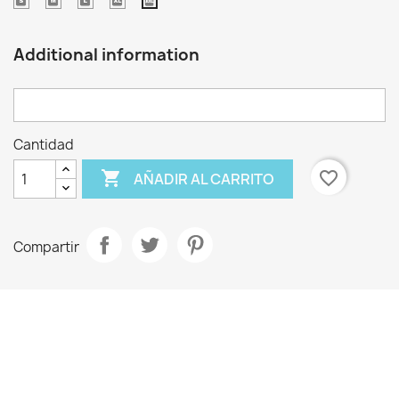
Tamaño
Tamaño
Talla
Tamaño
Tamaño
Small
Médium
larga
extragrande
extra
extra
Additional information
grande
Cantidad

favorite_border
AÑADIR AL CARRITO
Compartir