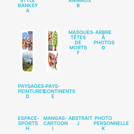
STYLE
ANIMAUX
BANKSY
B
A
MASQUES-
ARBRE
TÊTES
À
DE
PHOTOS
MORTS
G
F
PAYSAGES-
PAYS-
PEINTURES
CONTINENTS
D
E
ESPACE-
MANGAS-
ABSTRAIT
PHOTO
SPORTS
CARTOON
J
PERSONNELLE
H
I
K