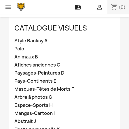
shopping_cart



(0)
CATALOGUE VISUELS
Style Banksy A
Polo
Animaux B
Afiches anciennes C
Paysages-Peintures D
Pays-Continents E
Masques-Têtes de Morts F
Arbre à photos G
Espace-Sports H
Mangas-Cartoon I
Abstrait J