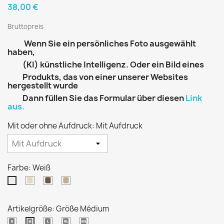
38,00 €
Bruttopreis
Wenn Sie ein persönliches Foto ausgewählt
haben,
(KI) künstliche Intelligenz. Oder ein Bild eines
Produkts, das von einer unserer Websites
hergestellt wurde
Dann füllen Sie das Formular über diesen
Link
aus.
Mit oder ohne Aufdruck: Mit Aufdruck
Farbe: Weiß
Eierschale
Dunkles
Beige
Weiß
Khaki
Artikelgröße: Größe Médium
Größe
Größe
Extra
Extra
Größe