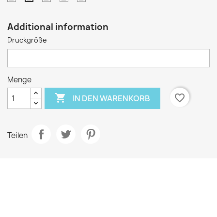
Small
groß
große
extra
Médium
Größe
große
Additional information
Größe
Druckgröße
Menge

favorite_border
IN DEN WARENKORB
Teilen