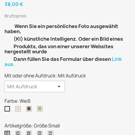
38,00 €
Bruttopreis
Wenn Sie ein persönliches Foto ausgewählt
haben,
(KI) künstliche Intelligenz. Oder ein Bild eines
Produkts, das von einer unserer Websites
hergestellt wurde
Dann füllen Sie das Formular über diesen
Link
aus.
Mit oder ohne Aufdruck: Mit Aufdruck
Farbe: Weiß
Eierschale
Dunkles
Beige
Weiß
Khaki
Artikelgröße: Größe Small
Größe
Größe
Extra
Extra
Größe