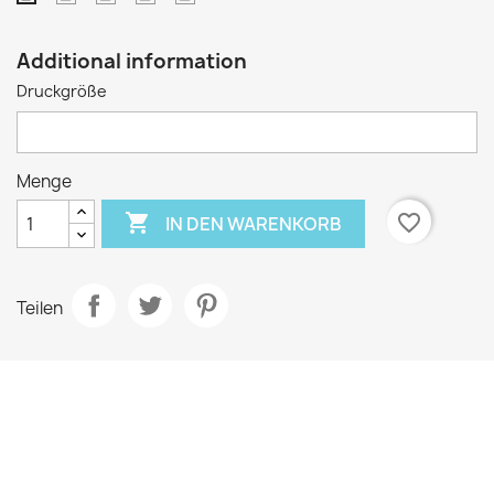
Médium
groß
große
extra
Small
Größe
große
Additional information
Größe
Druckgröße
Menge

favorite_border
IN DEN WARENKORB
Teilen